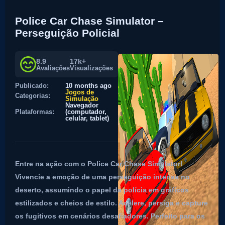
Police Car Chase Simulator –
Perseguição Policial
8.9
17k+
Avaliações
Visualizações
Publicado:
10 months ago
Jogos de
Categorias:
Simulação
Navegador
Plataformas:
(computador,
celular, tablet)
Entre na ação com o Police Car Chase Simulator!
Vivencie a emoção de uma perseguição intensa no
deserto, assumindo o papel da polícia em gráficos
estilizados e cheios de estilo. Acelere, persiga e capture
os fugitivos em cenários desafiadores. Perfeito para os