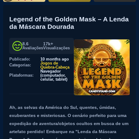
Legend of the Golden Mask – A Lenda
da Máscara Dourada
8.6
17k+
Avaliações
Visualizações
Publicado:
10 months ago
Jogos de
Categorias:
Quebra-Cabeça
Navegador
Plataformas:
(computador,
celular, tablet)
Ah, as selvas da América do Sul, quentes, úmidas,
exuberantes e misteriosas. O cenário perfeito para uma
expedição de aventura/objetos ocultos em busca de um
artefato perdido! Embarque na "Lenda da Máscara