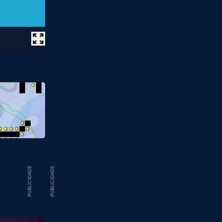
PUBLICIDADE
PUBLICIDADE