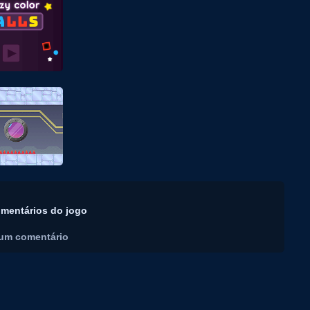
mentários do jogo
um comentário