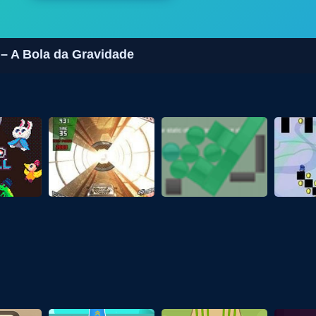
– A Bola da Gravidade