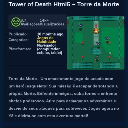
Tower of Death Html5 – Torre da Morte
8.7
14k+
Avaliações
Visualizações
Publicado:
10 months ago
Jogos de
Categorias:
Habilidade
Navegador
Plataformas:
(computador,
celular, tablet)
Torre da Morte - Um emocionante jogo de arcade com
um herói esqueleto! Sua missão é escapar derrotando a
própria Morte. Enfrente inimigos, suba torres e enfrente
chefes poderosos. Atire para esmagar os adversários e
desvie de seus ataques para sobreviver. Jogue agora no
Y8 e divirta-se com esta aventura mortal!