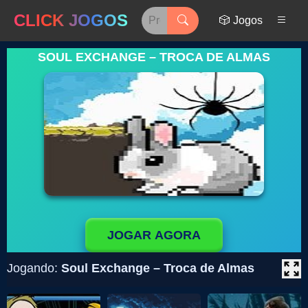
CLICK JOGOS
🎲 Jogos
SOUL EXCHANGE – TROCA DE ALMAS
JOGAR AGORA
Jogando:
Soul Exchange – Troca de Almas