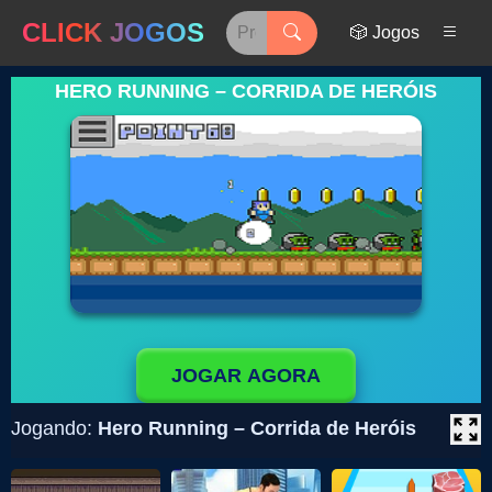
CLICK JOGOS
🎲 Jogos
HERO RUNNING – CORRIDA DE HERÓIS
JOGAR AGORA
Jogando:
Hero Running – Corrida de Heróis