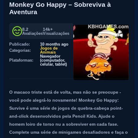
Monkey Go Happy – Sobreviva à
Aventura
8.2
14k+
Avaliações
Visualizações
Publicado:
10 months ago
Jogos de
Categorias:
Animais
Navegador
Plataformas:
(computador,
celular, tablet)
O macaco triste está de volta, mas não se preocupe -
você pode alegrá-lo novamente! Monkey Go Happy:
Survive é uma série de jogos de quebra-cabeça point-
and-click desenvolvidos pela Pencil Kids. Ajude o
homem loiro de torso nu a sobreviver em cada fase.
Complete uma série de minigames desafiadores e faça o