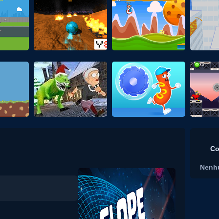
Co
Nenh