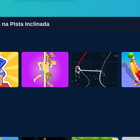
 na Pista Inclinada