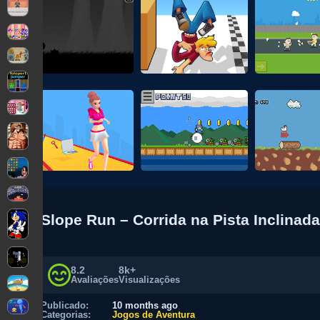
Slope Run – Corrida na Pista Inclinada
8.2
8k+
Avaliações
Visualizações
Publicado:
10 months ago
Categorias:
Jogos de Aventura