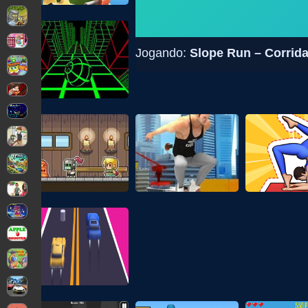
Jogando:
Slope Run – Corrida