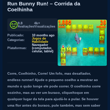
Run Bunny Run! – Corrida da
Coelhinha
9.8
4k+
Avaliações
Visualizações
Publicado:
10 months ago
Jogos de
Categorias:
Habilidade
Navegador
Plataformas:
(computador,
celular, tablet)
Corre, Coelhinho, Corre! Um fofo, mas desafiador,
endless runner! Ajude o pequeno coelho a mostrar ao
mundo o quão longe ele pode correr. O coelhinho corre
sozinho, mas ao ver um buraco, clique/toque em
qualquer lugar da tela para ajudá-lo a pular. Se houver
uma flor antes do buraco, pule também, mas sem saber