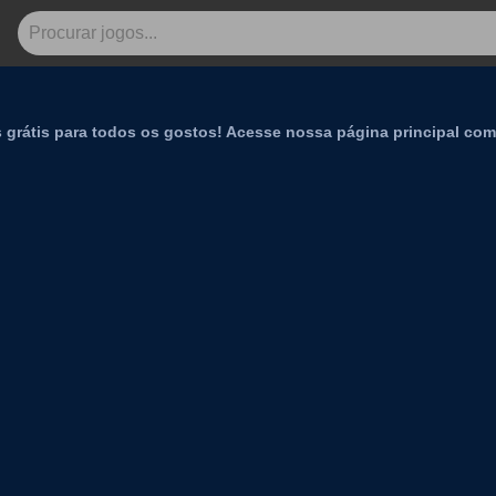
 grátis para todos os gostos! Acesse nossa página principal com