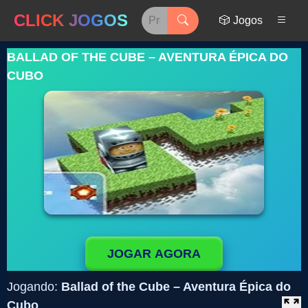
CLICK JOGOS
🎲 Jogos
BALLAD OF THE CUBE – AVENTURA ÉPICA DO
CUBO
JOGAR AGORA
Jogando:
Ballad of the Cube – Aventura Épica do
Cubo