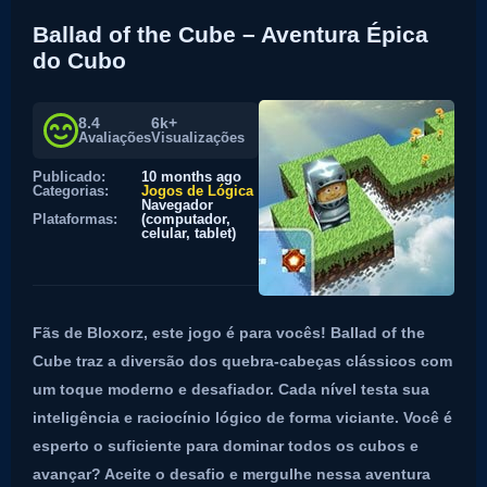
Ballad of the Cube – Aventura Épica
do Cubo
8.4
6k+
Avaliações
Visualizações
Publicado:
10 months ago
Categorias:
Jogos de Lógica
Navegador
Plataformas:
(computador,
celular, tablet)
Fãs de Bloxorz, este jogo é para vocês! Ballad of the
Cube traz a diversão dos quebra-cabeças clássicos com
um toque moderno e desafiador. Cada nível testa sua
inteligência e raciocínio lógico de forma viciante. Você é
esperto o suficiente para dominar todos os cubos e
avançar? Aceite o desafio e mergulhe nessa aventura