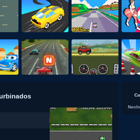
Turbinados
Co
Nenh