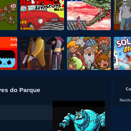
ives do Parque
Co
Nenh