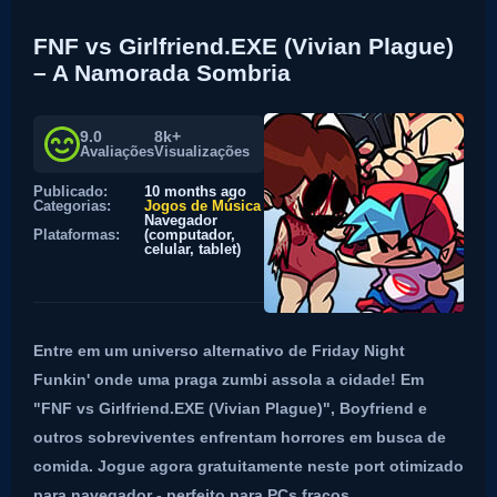
FNF vs Girlfriend.EXE (Vivian Plague)
– A Namorada Sombria
9.0
8k+
Avaliações
Visualizações
Publicado:
10 months ago
Categorias:
Jogos de Música
Navegador
Plataformas:
(computador,
celular, tablet)
Entre em um universo alternativo de Friday Night
Funkin' onde uma praga zumbi assola a cidade! Em
"FNF vs Girlfriend.EXE (Vivian Plague)", Boyfriend e
outros sobreviventes enfrentam horrores em busca de
comida. Jogue agora gratuitamente neste port otimizado
para navegador - perfeito para PCs fracos,