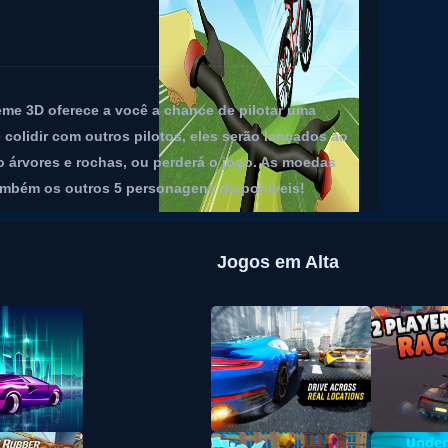
eme 3D oferece a você a chance de pilotar uma
e colidir com outros pilotos, eles serão lançados ao
 árvores e rochas, ou perderá o jogo. As moedas
também os outros 5 personagens disponíveis!
Jogos em Alta