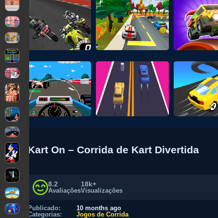
Kart On – Corrida de Kart Divertida
8.2
18k+
Avaliações
Visualizações
Publicado:
10 months ago
Categorias:
Jogos de Corrida