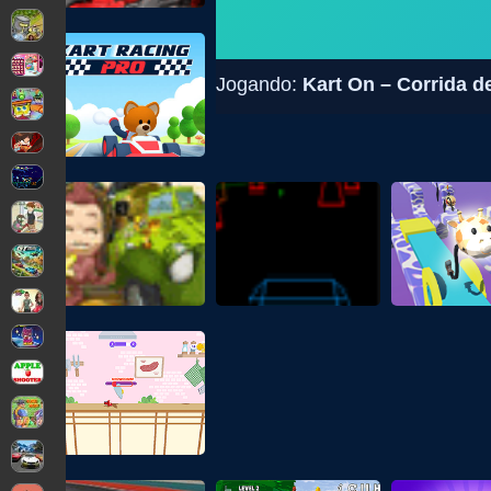
Jogando:
Kart On – Corrida de