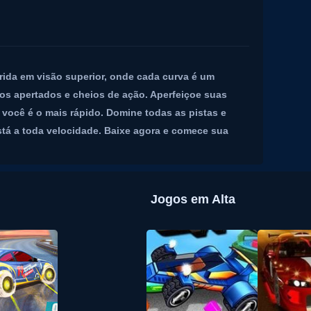
rida em visão superior, onde cada curva é um
tos apertados e cheios de ação. Aperfeiçoe suas
 você é o mais rápido. Domine todas as pistas e
está a toda velocidade. Baixe agora e comece sua
Jogos em Alta