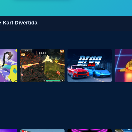
 Kart Divertida