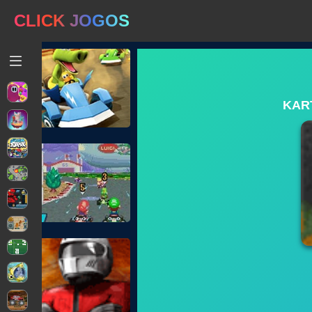
CLICK JOGOS
KAR