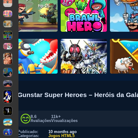
Gunstar Super Heroes – Heróis da Gal
8.6
11k+
Avaliações
Visualizações
Publicado:
10 months ago
Categorias:
Jogos HTML5