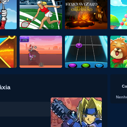
áxia
Co
Nenh