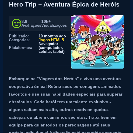
Hero Trip – Aventura Épica de Heróis
8.8
10k+
Avaliações
Visualizações
Publicado:
10 months ago
Categorias:
Jogos HTML5
Navegador
Plataformas:
(computador,
celular, tablet)
Embarque na "Viagem dos Heróis" e viva uma aventura
cooperativa única! Reúna seus personagens animados
favoritos e use suas habilidades especiais para superar
obstáculos. Cada herói tem um talento exclusivo -
alguns saltam mais alto, outros resolvem quebra-
cabeças ou abrem caminhos secretos. Trabalhem em
equipe para guiar todos os personagens até seus
portais individuais! A diversão está garantida enquanto