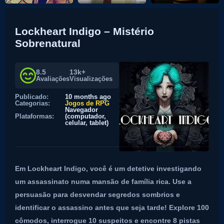
Lockheart Indigo – Mistério
Sobrenatural
8.5
13k+
Avaliações
Visualizações
Publicado:
10 months ago
Categorias:
Jogos de RPG
Navegador
Plataformas:
(computador,
celular, tablet)
Em Lockheart Indigo, você é um detetive investigando
um assassinato numa mansão de família rica. Use a
persuasão para desvendar segredos sombrios e
identificar o assassino antes que seja tarde! Explore 100
cômodos, interrogue 10 suspeitos e encontre 8 pistas