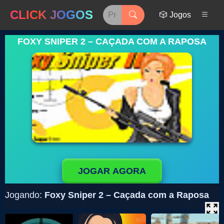
CLICK JOGOS
🎲 Jogos
FOXY SNIPER 2 – CAÇADA COM A RAPOSA
JOGAR AGORA
Jogando:
Foxy Sniper 2 – Caçada com a Raposa