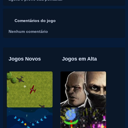
Comentários do jogo
Nenhum comentário
Jogos Novos
Jogos em Alta