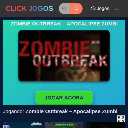
CLICK JOGOS
🎲 Jogos
ZOMBIE OUTBREAK – APOCALIPSE ZUMBI
JOGAR AGORA
Jogando:
Zombie Outbreak – Apocalipse Zumbi