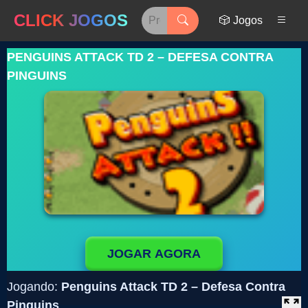
CLICK JOGOS
🎲 Jogos
PENGUINS ATTACK TD 2 – DEFESA CONTRA
PINGUINS
JOGAR AGORA
Jogando:
Penguins Attack TD 2 – Defesa Contra
Pinguins