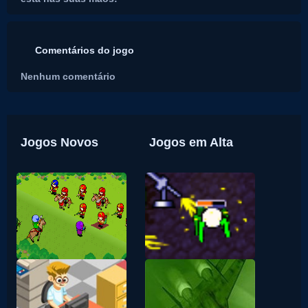
Comentários do jogo
Nenhum comentário
Jogos Novos
Jogos em Alta