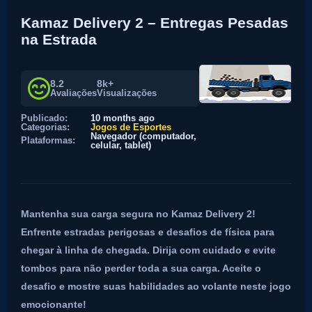
Kamaz Delivery 2 – Entregas Pesadas
na Estrada
8.2
8k+
Avaliações
Visualizações
Publicado:
10 months ago
Categorias:
Jogos de Esportes
Navegador (computador,
Plataformas:
celular, tablet)
Mantenha sua carga segura no Kamaz Delivery 2!
Enfrente estradas perigosas e desafios de física para
chegar à linha de chegada. Dirija com cuidado e evite
tombos para não perder toda a sua carga. Aceite o
desafio e mostre suas habilidades ao volante neste jogo
emocionante!