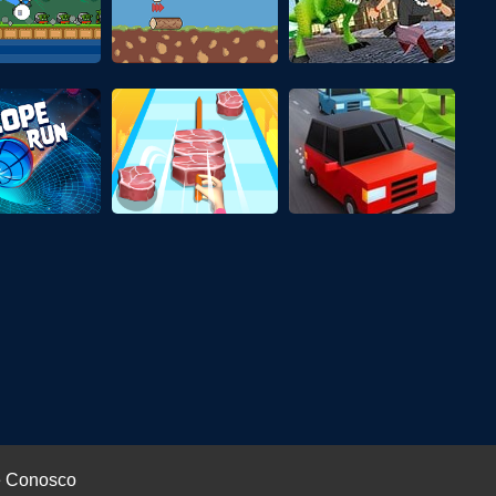
e Conosco