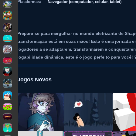
Plataformas:
Navegador (computador, celular, tablet)
Prepare-se para mergulhar no mundo eletrizante de Shap
transformação está em suas mãos! Esta é uma jornada em
jogadores a se adaptarem, transformarem e conquistarem.
jogabilidade dinâmica, este é o jogo perfeito para você! 
Jogos Novos