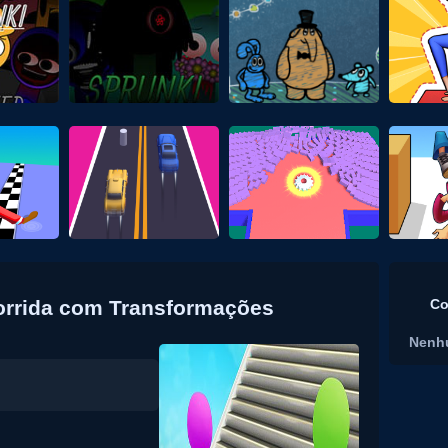
Corrida com Transformações
Co
Nenh