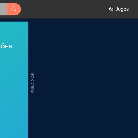
🎲 Jogos
ÇÕES
PUBLICIDADE