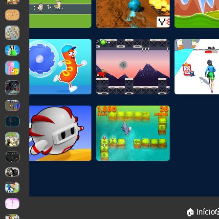
🏠 Início
