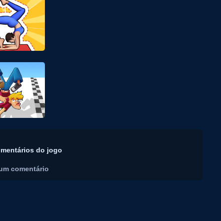
mentários do jogo
um comentário