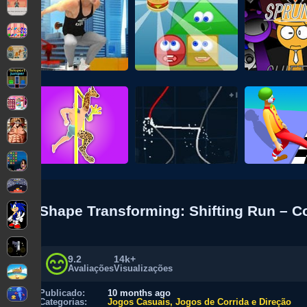
Shape Transforming: Shifting Run – 
9.2
14k+
Avaliações
Visualizações
Publicado:
10 months ago
Categorias:
Jogos Casuais
Jogos de Corrida e Direção