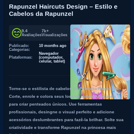
Rapunzel Haircuts Design – Estilo e
Cabelos da Rapunzel
9.4
7k+
Avaliações
Visualizações
Publicado:
10 months ago
Categorias:
Navegador
Plataformas:
(computador,
celular, tablet)
Torne-se o estilista de cabelos da Princesa Rapunzel!
Corte, enrole e colora seus longos cabelos mágicos
para criar penteados únicos. Use ferramentas
profissionais, desingne o visual perfeito e adicione
acessórios deslumbrantes para fazê-la brilhar. Solte sua
criatividade e transforme Rapunzel na princesa mais