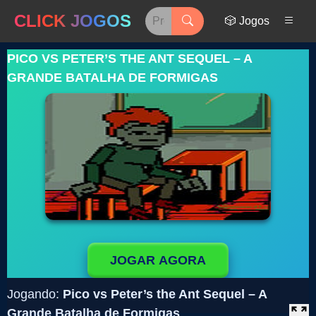
CLICK JOGOS
🎲 Jogos
PICO VS PETER’S THE ANT SEQUEL – A
GRANDE BATALHA DE FORMIGAS
JOGAR AGORA
Jogando:
Pico vs Peter’s the Ant Sequel – A
Grande Batalha de Formigas