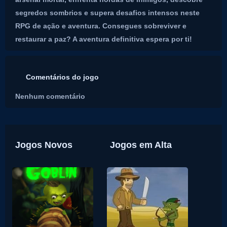
segredos sombrios e supera desafios intensos neste
RPG de ação e aventura. Consegues sobreviver e
restaurar a paz? A aventura definitiva espera por ti!
Comentários do jogo
Nenhum comentário
Jogos Novos
Jogos em Alta