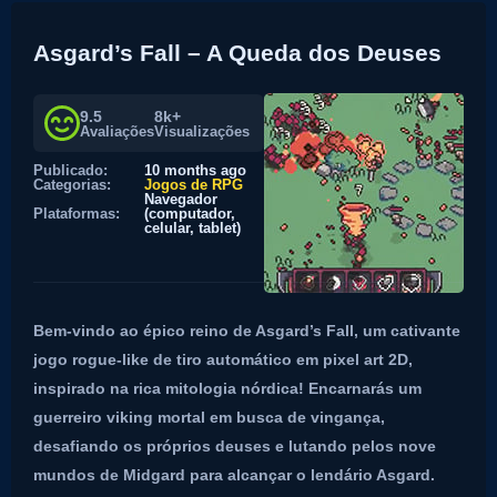
Asgard’s Fall – A Queda dos Deuses
9.5
8k+
Avaliações
Visualizações
Publicado:
10 months ago
Categorias:
Jogos de RPG
Navegador
Plataformas:
(computador,
celular, tablet)
Bem-vindo ao épico reino de Asgard’s Fall, um cativante
jogo rogue-like de tiro automático em pixel art 2D,
inspirado na rica mitologia nórdica! Encarnarás um
guerreiro viking mortal em busca de vingança,
desafiando os próprios deuses e lutando pelos nove
mundos de Midgard para alcançar o lendário Asgard.