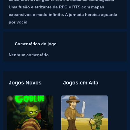
Uma fusão eletrizante de RPG e RTS com mapas
expansivos e modo infinito. A jornada heroica aguarda
por você!
Comentários do jogo
Nenhum comentário
Jogos Novos
Jogos em Alta