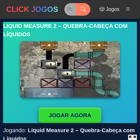
CLICK JOGOS
🎲 Jogos
LIQUID MEASURE 2 – QUEBRA-CABEÇA COM
LÍQUIDOS
JOGAR AGORA
Jogando:
Liquid Measure 2 – Quebra-Cabeça com
Líquidos