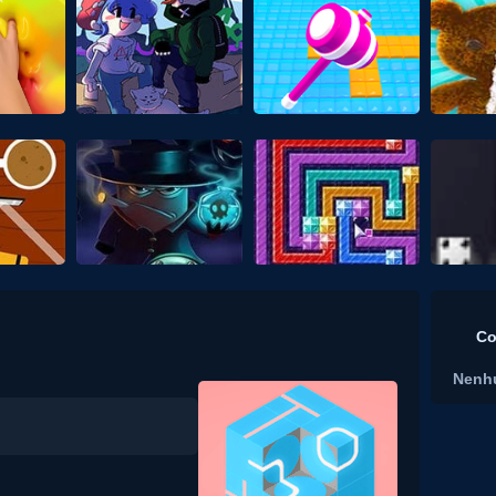
Co
Nenh