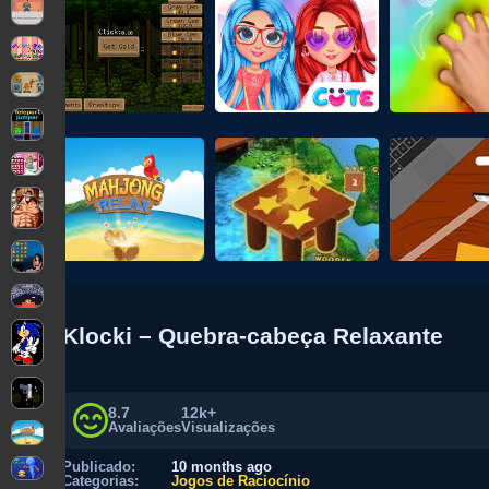
Klocki – Quebra-cabeça Relaxante
8.7
12k+
Avaliações
Visualizações
Publicado:
10 months ago
Categorias:
Jogos de Raciocínio