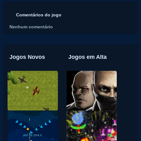
Comentários do jogo
Nenhum comentário
Jogos Novos
Jogos em Alta