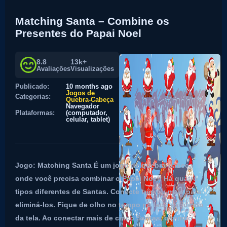
Matching Santa – Combine os
Presentes do Papai Noel
8.8
13k+
Avaliações
Visualizações
Publicado:
10 months ago
Jogos de
Categorias:
Quebra-Cabeça
Navegador
Plataformas:
(computador,
celular, tablet)
Jogo: Matching Santa É um jogo de quebra-cabeça
onde você precisa combinar o Papai Noel! Há quatro
tipos diferentes de Santas. Conecte três ou mais para
eliminá-los. Fique de olho no tempo no lado esquerdo
da tela. Ao conectar mais de cinco Santas, o tempo