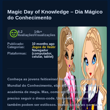
Magic Day of Knowledge – Dia Mágico
do Conhecimento
8.2
14k+
Avaliações
Visualizações
Publicado:
10 months ago
Categorias:
Jogos de Vestir
Navegador
Plataformas:
(computador,
celular, tablet)
Conheça as jovens feiticeiras! Neste maravilhoso Dia
Mundial do Conhecimento, elas correm para as aulas na
academia de magia. Mas, como em qualquer escola, é
preciso seguir o dress-code. Uniformes escolares
também podem ser estilosos. Vamos ajudar as garotas a