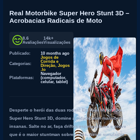
Real Motorbike Super Hero Stunt 3D –
Acrobacias Radicais de Moto
8.6
14k+
Avaliações
Visualizações
Publicado:
10 months ago
Jogos de
Corrida e
Categorias:
Direção
Jogos
.Io
Navegador
Plataformas:
(computador,
celular, tablet)
Desperte o herói das duas rodas! Em Real Motorbike
Super Hero Stunt 3D, domine a cidade com manobras
insanas. Salte no ar, faça driftes espetaculares e prove
que é o maior stuntman sobre rodas. Neste simulador