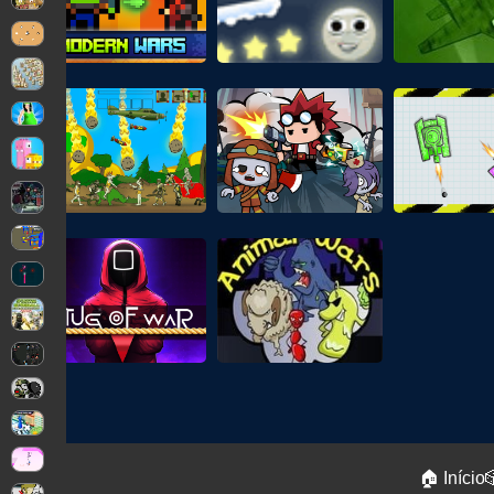
🏠 Início
