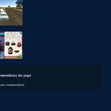
mentários do jogo
um comentário