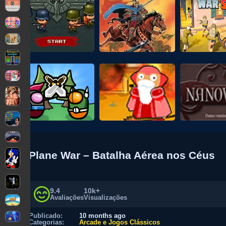
Plane War – Batalha Aérea nos Céus
9.4
10k+
Avaliações
Visualizações
Publicado:
10 months ago
Categorias:
Arcade e Jogos Clássicos