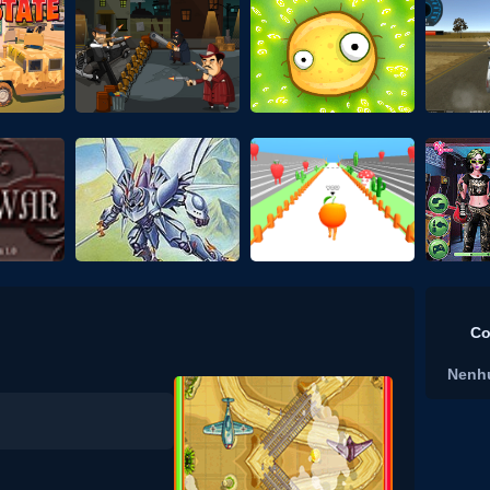
Co
Nenh