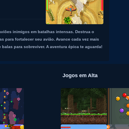
viões inimigos em batalhas intensas. Destrua o
as para fortalecer seu avião. Avance cada vez mais
 balas para sobreviver. A aventura épica te aguarda!
Jogos em Alta