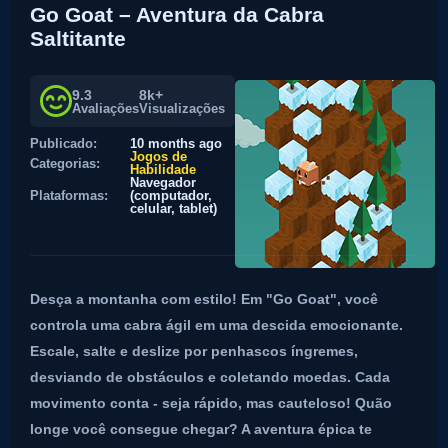
Go Goat – Aventura da Cabra
Saltitante
9.3
8k+
Avaliações
Visualizações
Publicado:
10 months ago
Jogos de
Categorias:
Habilidade
Navegador
Plataformas:
(computador,
celular, tablet)
Desça a montanha com estilo! Em "Go Goat", você
controla uma cabra ágil em uma descida emocionante.
Escale, salte e deslize por penhascos íngremes,
desviando de obstáculos e coletando moedas. Cada
movimento conta - seja rápido, mas cauteloso! Quão
longe você consegue chegar? A aventura épica te