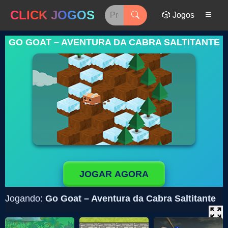
CLICK JOGOS
🎲 Jogos
GO GOAT – AVENTURA DA CABRA SALTITANTE
JOGAR AGORA
Jogando:
Go Goat – Aventura da Cabra Saltitante