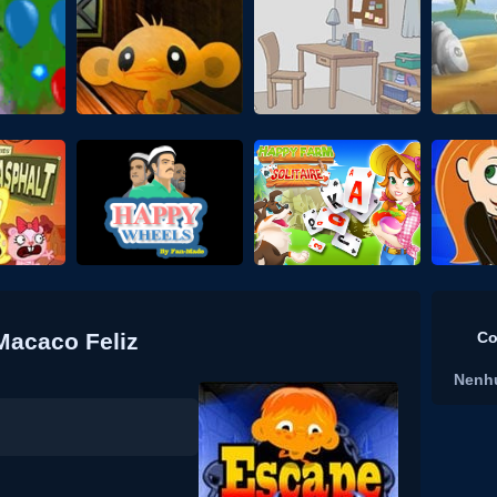
acaco Feliz
Co
Nenh