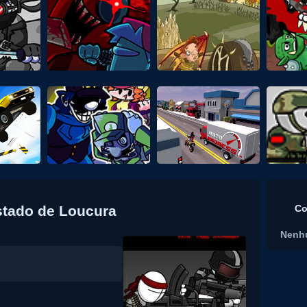
stado de Loucura
Co
Nenh