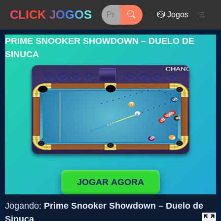
CLICK JOGOS
🎲 Jogos
PRIME SNOOKER SHOWDOWN – DUELO DE
SINUCA
JOGAR AGORA
Jogando:
Prime Snooker Showdown – Duelo de
Sinuca