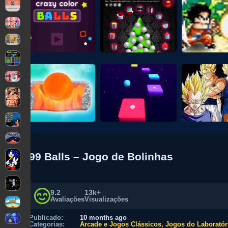
99 Balls – Jogo de Bolinhas
9.2
13k+
Avaliações
Visualizações
Publicado:
10 months ago
Categorias:
Arcade e Jogos Clássicos
Jogos do Laboratór