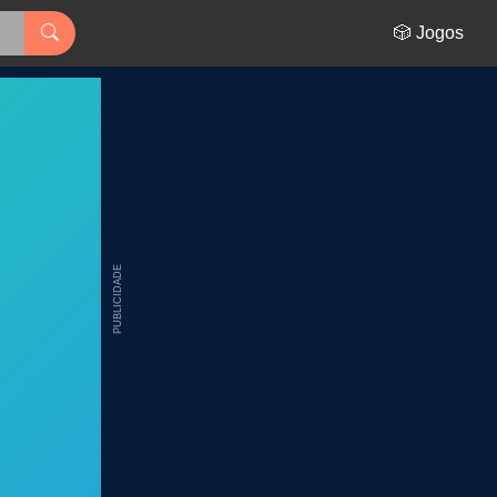
🎲 Jogos
PUBLICIDADE