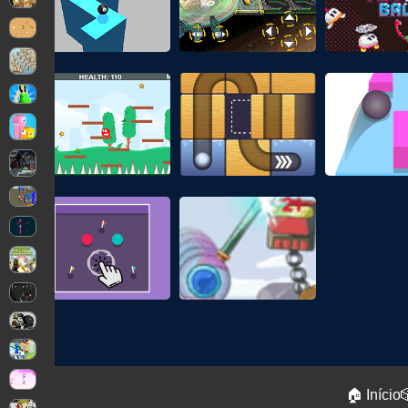
🏠 Início
