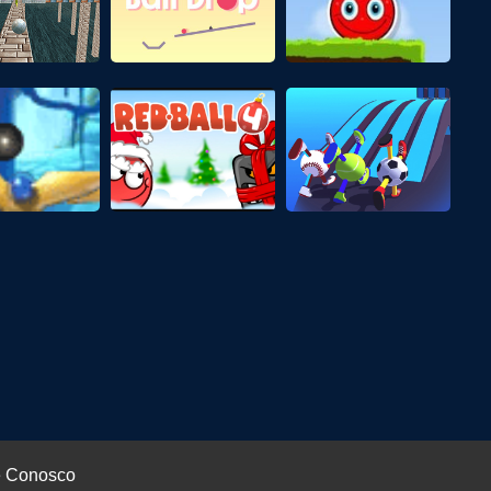
e Conosco