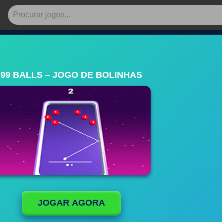
99 BALLS – JOGO DE BOLINHAS
JOGAR AGORA