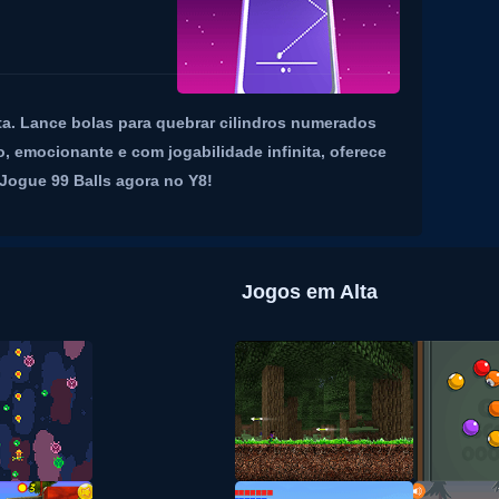
nta. Lance bolas para quebrar cilindros numerados
 emocionante e com jogabilidade infinita, oferece
 Jogue 99 Balls agora no Y8!
Jogos em Alta