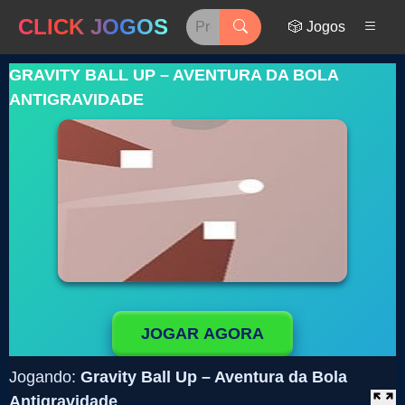
CLICK JOGOS
🎲 Jogos
GRAVITY BALL UP – AVENTURA DA BOLA
ANTIGRAVIDADE
JOGAR AGORA
Jogando:
Gravity Ball Up – Aventura da Bola
Antigravidade