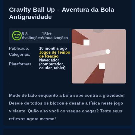
Gravity Ball Up – Aventura da Bola
Antigravidade
8.8
15k+
Avaliações
Visualizações
Publicado:
10 months ago
Jogos de Tempo
Categorias:
de Reação
Navegador
Plataformas:
(computador,
celular, tablet)
Mude de lado enquanto a bola sobe contra a gravidade!
Desvie de todos os blocos e desafie a física neste jogo
viciante. Quão alto você consegue chegar? Teste seus
reflexos agora mesmo!