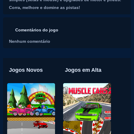
Corra, melhore e domine as pistas!
Comentários do jogo
Nenhum comentário
Jogos Novos
Jogos em Alta