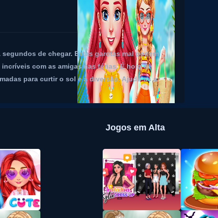
 a segundos de chegar. Estas garotas mal podem
ncríveis com as amigas nas férias. É hora de
adas para curtir o sol e a diversão. Ajude-as a
Jogos em Alta