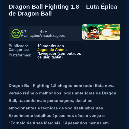
Dragon Ball Fighting 1.8 – Luta Épica
de Dragon Ball
8.7
4k+
Avaliações
Visualizações
Publicado:
10 months ago
Categorias:
Jogos de Anime
Navegador (computador,
Plataformas:
celular, tablet)
Dragon Ball Fighting 1.8 chegou com tudo! Esta nova
versão reúne o melhor dos jogos anteriores de Dragon
Ball, trazendo mais personagens, desafios
emocionantes e técnicas de voo deslumbrantes.
Experimente batalhas épicas nos céus e vença o
"Torneio de Artes Marciais"! Apesar dos menus em