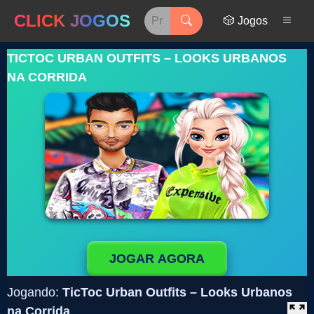
CLICK JOGOS
🎲 Jogos
TICTOC URBAN OUTFITS – LOOKS URBANOS
NA CORRIDA
JOGAR AGORA
Jogando:
TicToc Urban Outfits – Looks Urbanos
na Corrida