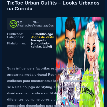
TicToc Urban Outfits – Looks Urbanos
na Corrida
9.2
9k+
Avaliações
Visualizações
Publicado:
10 months ago
Categorias:
Jogos de Vestir
Navegador
Plataformas:
(computador,
celular, tablet)
Suas influencers favoritas estão de volta e prontas para
arrasar na moda urbana! Reunimos 4 melhores amigas
estilosas para mostrar seus looks mais incríveis. Junte-
se a elas no jogo de styling TicToc Urban Outfits e
divirta-se montando o outfit do dia. Experimente estilos
diferentes, combine cores vibrantes e complete com
acessórios descolados para criar visuais urbanos