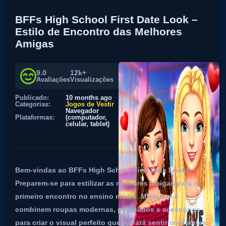
BFFs High School First Date Look –
Estilo de Encontro das Melhores
Amigas
9.0
12k+
Avaliações
Visualizações
Publicado:
10 months ago
Categorias:
Jogos de Vestir
Navegador
Plataformas:
(computador,
celular, tablet)
Bem-vindas ao BFFs High School First Date Look!
Preparem-se para estilizar as melhores amigas para o
primeiro encontro no ensino médio. Misturem e
combinem roupas modernas, penteados e acessórios
para criar o visual perfeito que as fará sentir confiantes