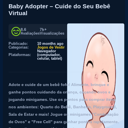
Baby Adopter – Cuide do Seu Bebê
Virtual
8.6
7k+
Avaliações
Visualizações
Publicado:
10 months ago
Categorias:
Jogos de Vestir
Navegador
Plataformas:
(computador,
celular, tablet)
Adote e cuide de um bebê fofo! Alimente, brinque e
ganhe pontos cuidando da criança, caçando ovos e
jogando minigames. Use os pontos para comprar itens
nos ambientes: Quarto do Bebê, Banheiro, Playground,
Sala de Estar e mais! Jogue os minigames "Combinação
de Ovos" e "Free Cell" para ganhar pontos rapidamente.