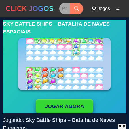
CLICK JOGOS
🎲 Jogos
SKY BATTLE SHIPS – BATALHA DE NAVES
ESPACIAIS
JOGAR AGORA
Jogando:
Sky Battle Ships – Batalha de Naves
Espaciais