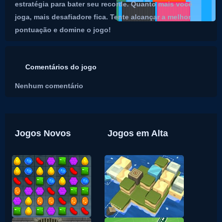
estratégia para bater seu recorde. Quanto mais você
joga, mais desafiadore fica. Tente alcançar a melhor
pontuação e domine o jogo!
Comentários do jogo
Nenhum comentário
Jogos Novos
Jogos em Alta