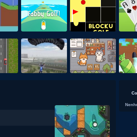
Co
Nenh