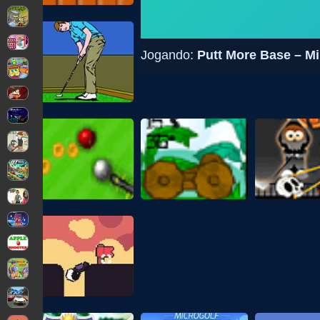
Jogando:
Putt More Base – Mi